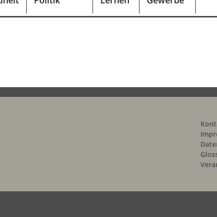
heit
Politik
Lernen
Gewerbe
Kont
Impr
Date
Glos
Vera