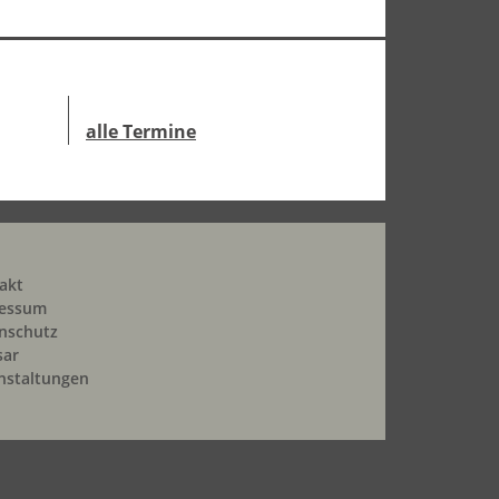
alle Termine
akt
essum
nschutz
sar
nstaltungen